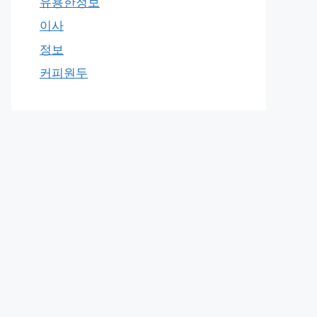
유용한정보
이사
정보
커피원두