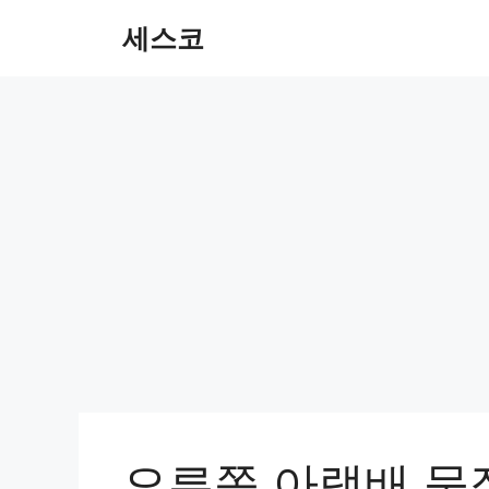
컨
세스코
텐
츠
로
건
너
뛰
기
오른쪽 아랫배 묵직