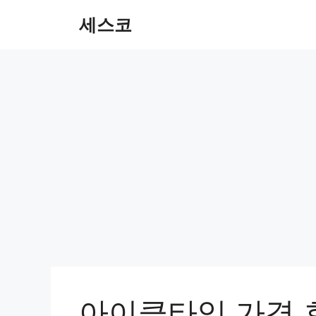
컨
세스코
텐
츠
로
건
너
뛰
기
아이클타임 가격 효