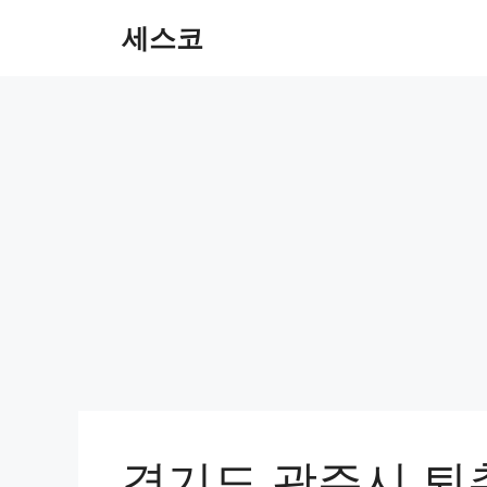
컨
세스코
텐
츠
로
건
너
뛰
기
경기도 광주시 퇴촌